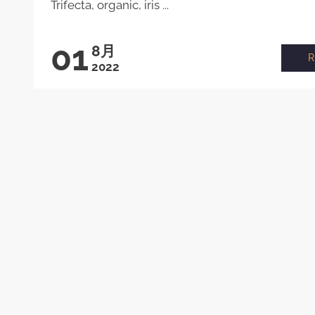
Trifecta, organic, iris ...
01
8月
2022