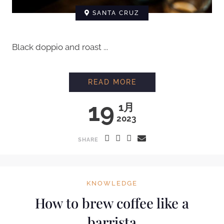
SANTA CRUZ
Black doppio and roast ...
READ MORE
19
1月
2023
SHARE
KNOWLEDGE
How to brew coffee like a
barrista