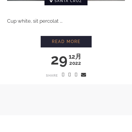
SANTA CRUZ
Cup white, sit percolat ...
READ MORE
29
12月
2022
SHARE