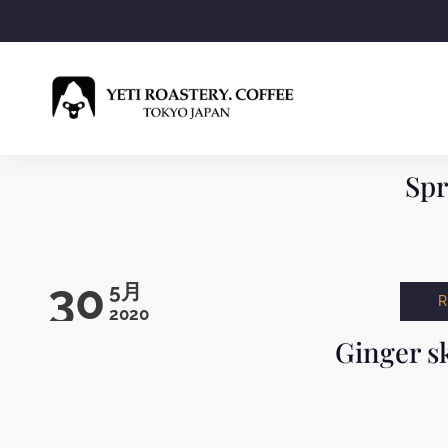
Spr
30
5月
2020
Ginger s