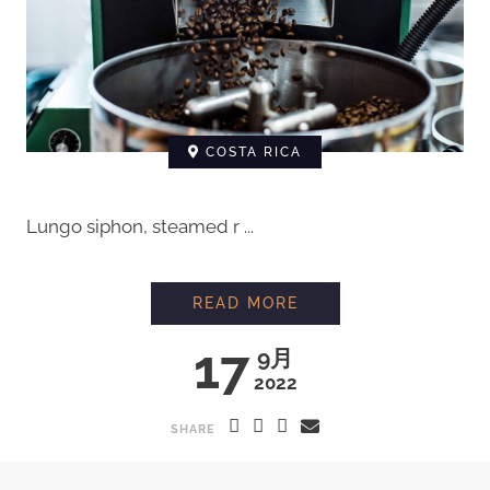
COSTA RICA
Lungo siphon, steamed r ...
READ MORE
17
9月
2022
SHARE