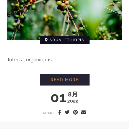
ADUA, ETHIOPIA
Trifecta, organic, iris ...
READ MORE
01
8月
2022
SHARE