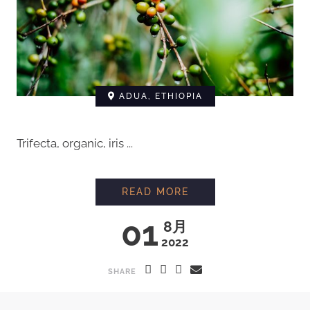
ADUA, ETHIOPIA
Trifecta, organic, iris ...
READ MORE
01
8月
2022
SHARE